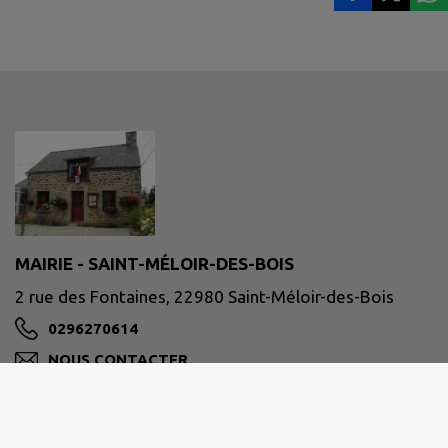
MAIRIE - SAINT-MÉLOIR-DES-BOIS
2 rue des Fontaines, 22980 Saint-Méloir-des-Bois
0296270614
NOUS CONTACTER
M'Y RENDRE
www.saintmeloirdesbois.fr