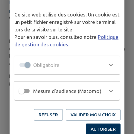
L'église "Saint-Méloir"
HORAIRES
Ce site web utilise des cookies. Un cookie est
Ouvert tous les jours.
un petit fichier enregistré sur votre terminal
lors de la visite sur le site.
Pour en savoir plus, consultez notre
Politique
L'église "Saint-Méloir"
datant du XIXe siècle
de gestion des cookies
.
(1828) est un monument classé, et est rattachée à
la communauté pastorale de Dinan, dans le
diocèse de Saint-Brieuc et Tréguier.
Obligatoire
L'église est placée sous le patronage de Saint-
Méloir.
Mesure d'audience (Matomo)
Monuments classés au sein de l'église :
Maître autel (XVIIIe siècle).
Statues de saint Pierre et saint Méloir
REFUSER
VALIDER MON CHOIX
(XVIIe siècle), de la Vierge à l'oiseau du
XIVe siècle, classées.
AUTORISER
Croix processionnelle du XVIe siècle.