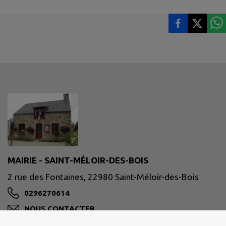
MAIRIE - SAINT-MÉLOIR-DES-BOIS
2 rue des Fontaines, 22980 Saint-Méloir-des-Bois
0296270614
NOUS CONTACTER
M'Y RENDRE