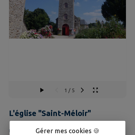
1
/
5
L'église "Saint-Méloir"
Gérer mes cookies 🍪
LIEU