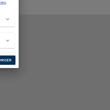
kies
.
ORISER