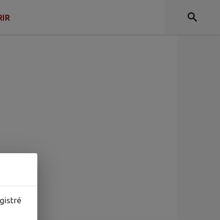
IR
gistré