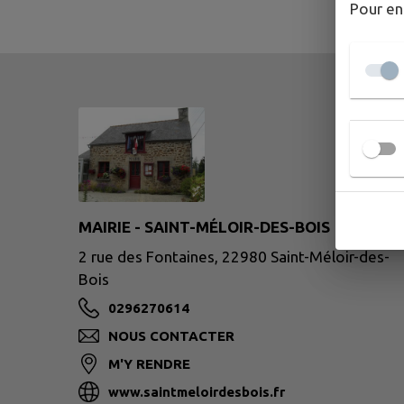
Pour en
MAIRIE - SAINT-MÉLOIR-DES-BOIS
2 rue des Fontaines, 22980 Saint-Méloir-des-
Bois
0296270614
NOUS CONTACTER
M'Y RENDRE
www.saintmeloirdesbois.fr