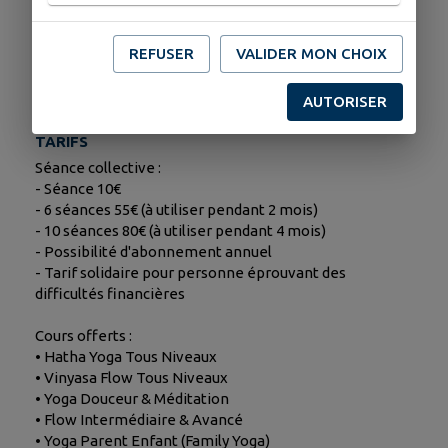
Jardin Botanique du Gouty / Salle des fêtes de Saint-
Méloir-des-Bois
REFUSER
VALIDER MON CHOIX
Samedi de 10H30 à 12H30 (Atelier)
2ème samedi de chaque mois
AUTORISER
Jardin Botanique du Gouty à Saint-Méloir-des-Bois
TARIFS
Séance collective :
- Séance 10€
- 6 séances 55€ (à utiliser pendant 2 mois)
- 10 séances 80€ (à utiliser pendant 4 mois)
- Possibilité d'abonnement annuel
- Tarif solidaire pour personne éprouvant des
difficultés financières
Cours offerts :
• Hatha Yoga Tous Niveaux
• Vinyasa Flow Tous Niveaux
• Yoga Douceur & Méditation
• Flow Intermédiaire & Avancé
• Yoga Parent Enfant (Family Yoga)