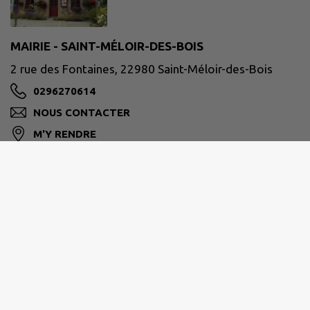
MAIRIE - SAINT-MÉLOIR-DES-BOIS
2 rue des Fontaines, 22980 Saint-Méloir-des-Bois
0296270614
NOUS CONTACTER
M'Y RENDRE
www.saintmeloirdesbois.fr
Site réalisé par
IntraMuros SAS
|
Mentions légales
|
CGU
|
Politique de confidentialité
|
Accessibilité : partiellement conforme
|
Gérer mes cookies
|
Rechercher
|
Plan du site
|
Flux RSS
| Copyright 2026