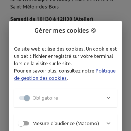
Saint-Méloir-des-Bois
Samedi de 10H30 à 12H30 (Atelier)
2ème samedi de chaque mois
Gérer mes cookies 🍪
Jardin Botanique du Gouty à Saint-Méloir-des-
Bois
Ce site web utilise des cookies. Un cookie est
un petit fichier enregistré sur votre terminal
Amenez tapis, coussin, couverture et tenue
lors de la visite sur le site.
souple de préférence.
Pour en savoir plus, consultez notre
Politique
de gestion des cookies
.
HORAIRES
Obligatoire
Lundis de 18h00 à 19h00 (Séance de yoga)
Golf de la Corbinais à la salle / Plein air dans le green à
Saint-Michel-de-Plélan
Mesure d'audience (Matomo)
Jeudis de 19h00 à 20h (Séance de yoga)