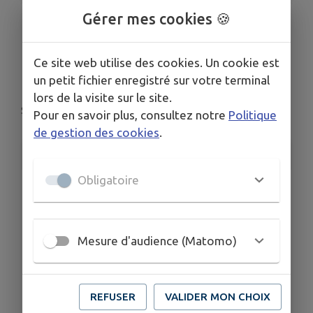
Gérer mes cookies 🍪
Le fil de St-Lu ! Club
Ce site web utilise des cookies. Un cookie est
de couture
un petit fichier enregistré sur votre terminal
lors de la visite sur le site.
Saint-Lunaire
Pour en savoir plus, consultez notre
Politique
de gestion des cookies
.
INFORMATIONS PRATIQUES
Obligatoire
LIEU
Boulevard du Cap Hornier, Saint-Lunaire
DATE
Le ven. 7 nov.
Mesure d'audience (Matomo)
HORAIRES
Entre 15h et 18h
REFUSER
VALIDER MON CHOIX
TARIFS
Gratuit