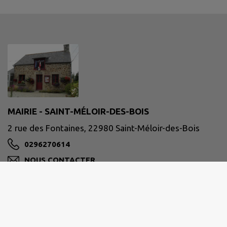
MAIRIE - SAINT-MÉLOIR-DES-BOIS
2 rue des Fontaines, 22980 Saint-Méloir-des-Bois
0296270614
NOUS CONTACTER
M'Y RENDRE
www.saintmeloirdesbois.fr