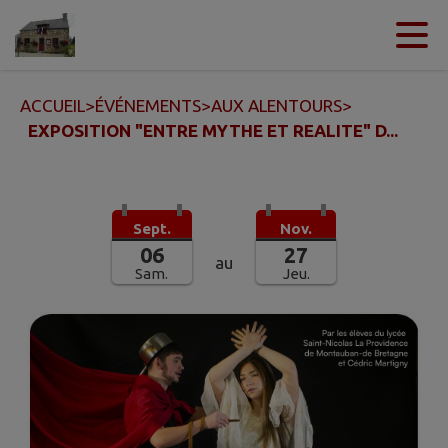
Contenu
Menu
Recherche
Pied de page
ACCUEIL
>
ÉVÉNEMENTS
>
AUX ALENTOURS
>
EXPOSITION "ENTRE MYTHE ET REALITE" D...
Sept.
Nov.
06
27
au
Sam.
Jeu.