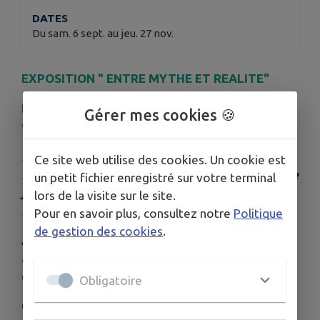
DATES
Du sam. 6 sept. au jeu. 27 nov.
EXPOSITION " ENTRE MYTHE ET REALITE"
Des récits en image, quand les contes prennent
Gérer mes cookies 🍪
vie grâce à la photographie
Découvrez le travail des élèves du lycée Saint-
Ce site web utilise des cookies. Un cookie est
Nicolas la Providence à Montauban-de-Bretagne
un petit fichier enregistré sur votre terminal
jusqu'au 27 novembre à la médiathèque de
lors de la visite sur le site.
Landujan.
Pour en savoir plus, consultez notre
Politique
de gestion des cookies
.
À travers la représentation picturale de mythes
anciens, ils représentent les questionnements
contemporains.
Obligatoire
Ce projet photographique a été mené par Cédric