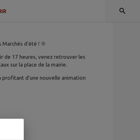
IR
s Marchés d'été ! 🌞
tir de 17 heures, venez retrouver les
ux sur la place de la mairie.
 profitant d'une nouvelle animation