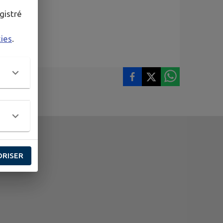
gistré
kies
.
ORISER