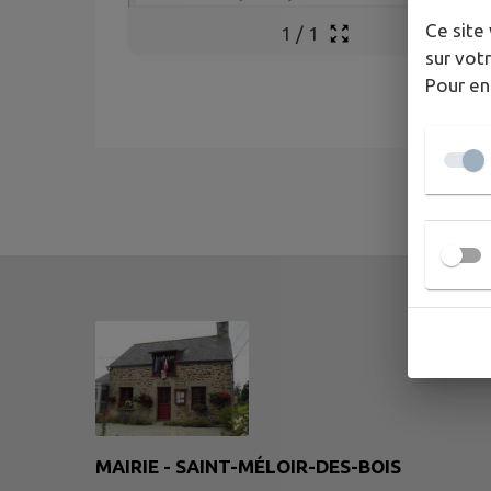
Ce site 
1
/
1
sur votr
Pour en
MAIRIE - SAINT-MÉLOIR-DES-BOIS